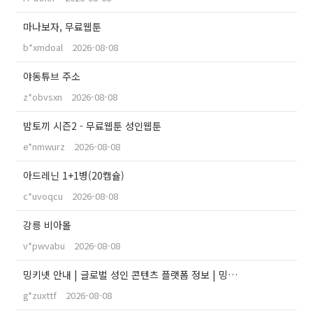
마나보자, 무료웹툰
b*xmdoal
2026-08-08
야동튜브 주소
z*obvsxn
2026-08-08
밤토끼 시즌2 - 무료웹툰 성인웹툰
e*nmwurz
2026-08-08
아드레닌 1+1병(20캡슐)
c*uvoqcu
2026-08-08
강릉 비아몰
v*pwvabu
2026-08-08
밍키넷 안내 | 글로벌 성인 콘텐츠 플랫폼 정보 | 밍…
g*zuxttf
2026-08-08