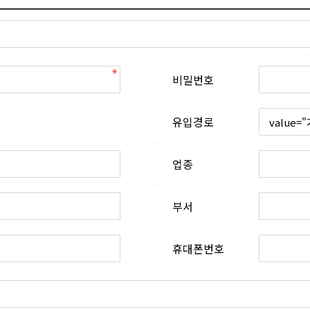
비밀번호
유입경로
업종
부서
휴대폰번호