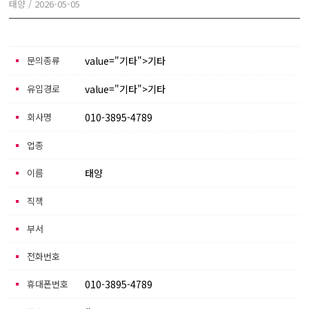
태양
/
2026-05-05
본문
문의종류
value="기타">기타
유입경로
value="기타">기타
회사명
010-3895-4789
업종
이름
태양
직책
부서
전화번호
휴대폰번호
010-3895-4789