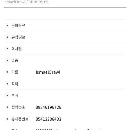
IsmaelOrawl
/
2026-05-09
본문
문의종류
유입경로
회사명
업종
이름
IsmaelOrawl
직책
부서
전화번호
89346196726
휴대폰번호
85413286433