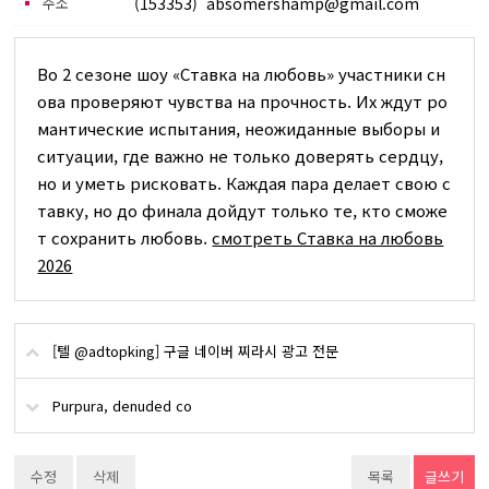
주소
(153353) absomershamp@gmail.com
Во 2 сезоне шоу «Ставка на любовь» участники сн
ова проверяют чувства на прочность. Их ждут ро
мантические испытания, неожиданные выборы и
ситуации, где важно не только доверять сердцу,
но и уметь рисковать. Каждая пара делает свою с
тавку, но до финала дойдут только те, кто сможе
т сохранить любовь.
смотреть Ставка на любовь
2026
[텔 @adtopking] 구글 네이버 찌라시 광고 전문
Purpura, denuded co
수정
삭제
목록
글쓰기